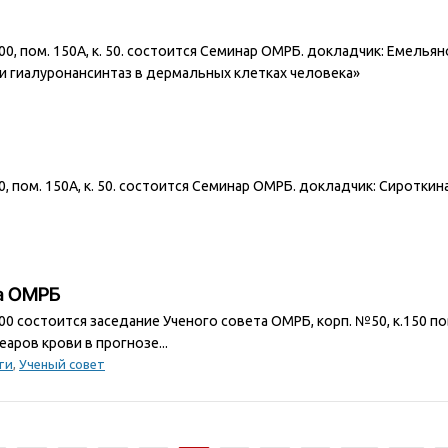
5:00, пом. 150А, к. 50. состоится Семинар ОМРБ. докладчик: Емель
и гиалуронансинтаз в дермальных клетках человека»
00, пом. 150А, к. 50. состоится Семинар ОМРБ. докладчик: Сироткин
та ОМРБ
1.00 состоится заседание Ученого совета ОМРБ, корп. №50, к.150 п
ров крови в прогнозе...
ти
,
Ученый совет