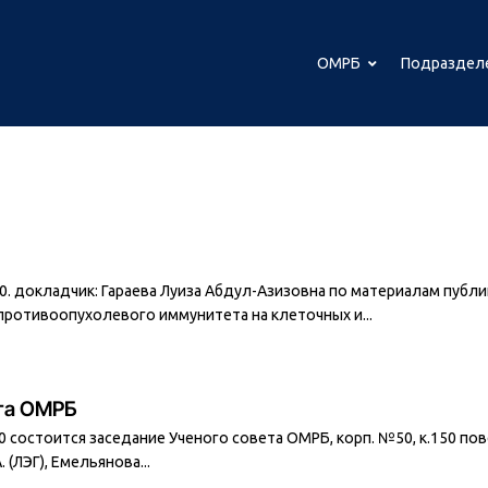
ОМРБ
Подраздел
 к. 50. докладчик: Гараева Луиза Абдул-Азизовна по материалам п
противоопухолевого иммунитета на клеточных и...
ета ОМРБ
.00 состоится заседание Ученого совета ОМРБ, корп. №50, к.150 п
(ЛЭГ), Емельянова...