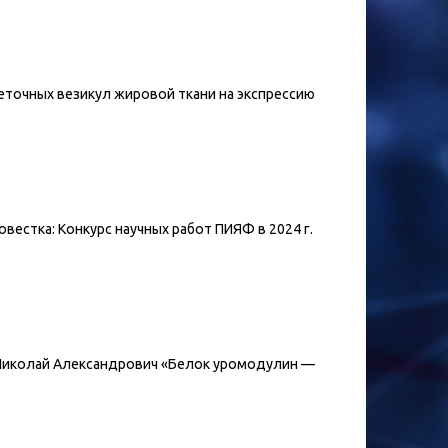
клеточных везикул жировой ткани на экспрессию
овестка: Конкурс научных работ ПИЯФ в 2024 г.
лов Николай Александрович «Белок уромодулин —