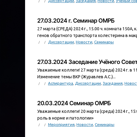
Диссертации
,
Заседания
,
Новости
,
Ученый со
27.03.2024 г. Семинар ОМРБ
27 марта (СРЕДА) 2024 г., 15.00 ч. комната 150
генов обратного транспорта холестерина в макр
Диссертации
,
Новости
,
Семинары
27.03.2024 Заседание Учёного Сов
Уважаемые коллеги! 27 марта (среда) 2024 г. в 
Изменение темы ВКР (Журавлев А.С.)...
Аспирантура
,
Диссертации
,
Заседания
,
Новос
20.03.2024 Семинар ОМРБ
Уважаемые коллеги! 20 марта (среда) 2024 г., 
роль в норме и патологии»
Мероприятия
,
Новости
,
Семинары