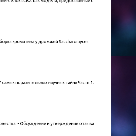
 мини-белок LCB2. Как модели, предсказанные с
я сборка хроматина у дрожжей Saccharomyces
17 самых поразительных научных тайн» Часть 1:
 повестка: • Обсуждение и утверждение отзыва