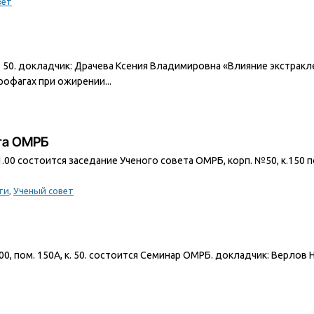
вет
А, к. 50. докладчик: Драчева Ксения Владимировна «Влияние экстра
офагах при ожирении...
ета ОМРБ
11.00 состоится заседание Ученого совета ОМРБ, корп. №50, к.150 п
ти
,
Ученый совет
15:00, пом. 150А, к. 50. состоится Семинар ОМРБ. докладчик: Вер