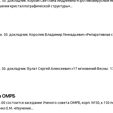
0А, к. 50. докладчик: Корбан Светлана Андреевна «Противовирусный
ения кристаллографической структуры»...
0А, к. 50. докладчик: Королев Владимир Геннадьевич «Репаративна
, к. 50. докладчик: Булат Сергей Алексеевич «17 мгновений Весны: 
та ОМРБ
11.00 состоится заседание Ученого совета ОМРБ, корп. №50, к.150
о Е.М. «Изучение...