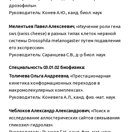
дрозофилы».
Руководитель: Конев А.Ю., канд. биол. наук
Мелентьев Павел Алексеевич
, «Изучение роли гена
sws (swiss cheese) в разных типах клеток нервной
системы Drosophila melanogaster путем подавления
его экспрессии».
Руководитель: Саранцева С.В., д-р биол. наук
Специальность 03.01.02 Биофизика:
Толичева Ольга Андреевна
, «Престационарная
кинетика конформационных переходов в
макромолекулярных комплексах».
Руководитель: Коневега А.Л., канд. физ.-мат. наук
Чеблоков Александр Александрович
, «Поиск и
исследование аллостерических сайтов связывания
гликозил-гидролаз».
Руководитель: Рычков Г.Н., канд. физ.-мат. наук