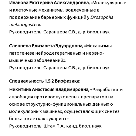
Иванова Екатерина Александровна,
«Молекулярные
и клеточные механизмы, вовлеченные в
поддержание барьерных функций у
Drosophila
melanogaster
».
Руководитель: Саранцева С.В., д-р. биол. наук
Слепнева Елизавета Эдуардовна,
«Механизмы
патогенеза нейродегеративных и нервно-
мышечных заболеваний».
Руководитель: Саранцева С.В., д-р. биол. наук
Специальность 1.5.2 Биофизика:
Никитина Анастасия Владимировна,
«Разработка и
апробация противоопухолевых препаратов на
основе структурно-функциональных данных о
молекулярных машинах, осуществляющих синтез
белка в клетках эукариот».
Руководитель: Штам Т.А., канд. биол. наук