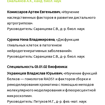
Емальянов А.К., канд. биол. наук
Комиссаров Артем Евгеньевич
, «Изучение
наследственных факторов в развитии дистального
артрогрипоза».
Руководитель: Саранцева С.В., д-р. биол. наук
Сурина Нина Владимировна
, «Дисфункция
глиальных клеток в патогенезе
нейродегенеративных заболеваний».
Руководитель: Саранцева С.В., д-р. биол. наук
Специальность 03.01.02 Биофизика:
Украинцев Владислав Юрьевич
, «Изучение функций
белков — гомологов RAD51 и факторов сборки и
ремоделирования хроматина с помощью меnодов
молекулярного моделирования и флюоресцентной
микроскопии».
Руководитель: Петухов М.Г., д-р. физ.-мат. наук