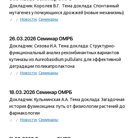
Докладчик: Королев В.Г. Тема доклада: Спонтанный
мутагенез у почкующихся дрожжей (новые механизмы)
Новости
,
Семинары
26.03.2026 Семинар ОМРБ
Докладчик: Сизова И.А. Тема доклада: Структурно-
функциональный анализ рекомбинантных вариантов
кутиназы из Aureobasidium pullulans для эффективной
деградации поликапролактона
Новости
,
Семинары
18.03.2026 Семинар ОМРБ
Докладчик: Кульминская А.А. Тема доклада: Загадочная
история фузикокцина: путь от физиологии растений до
фармакологии
Новости
,
Семинары