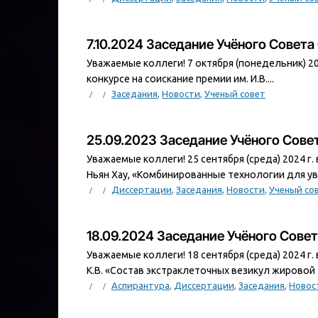
7.10.2024 Заседание Учёного Совет
Уважаемые коллеги! 7 октября (понедельник) 202
конкурсе на соискание премии им. И.В....
Заседания
,
Новости
,
Ученый совет
25.09.2023 Заседание Учёного Сов
Уважаемые коллеги! 25 сентября (среда) 2024 г.
Ньян Хау, «Комбинированные технологии для ув
Диссертации
,
Заседания
,
Новости
,
Ученый со
18.09.2024 Заседание Учёного Сове
Уважаемые коллеги! 18 сентября (среда) 2024 г
К.В. «Состав экстраклеточных везикул жировой 
Аспирантура
,
Диссертации
,
Заседания
,
Новос