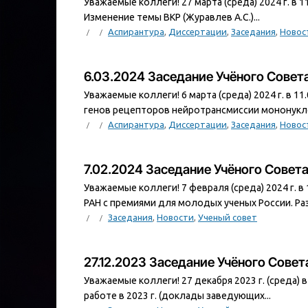
Уважаемые коллеги! 27 марта (среда) 2024 г. в 
Изменение темы ВКР (Журавлев А.С.)...
Аспирантура
,
Диссертации
,
Заседания
,
Новос
6.03.2024 Заседание Учёного Сове
Уважаемые коллеги! 6 марта (среда) 2024 г. в 1
генов рецепторов нейротрансмиссии мононуклеа
Аспирантура
,
Диссертации
,
Заседания
,
Новос
7.02.2024 Заседание Учёного Совет
Уважаемые коллеги! 7 февраля (среда) 2024 г. 
РАН с премиями для молодых ученых России. Раз
Заседания
,
Новости
,
Ученый совет
27.12.2023 Заседание Учёного Сове
Уважаемые коллеги! 27 декабря 2023 г. (среда) 
работе в 2023 г. (доклады заведующих...