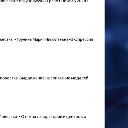
овестка: Конкурс научных работ ПИЯФ в 2024 г.
овестка: • Грунина Мария Николаевна «Экспрессия
50 повестка: Выдвижение на соискание медалей
. Повестка: • Отчеты лабораторий и центров о