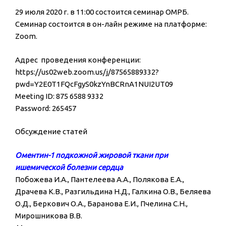
29 июля 2020 г. в 11:00 состоится семинар ОМРБ.
Семинар состоится в он-лайн режиме на платформе:
Zoom.
Адрес проведения конференции:
https://us02web.zoom.us/j/87565889332?
pwd=Y2E0T1FQcFgyS0kzYnBCRnA1NUI2UT09
Meeting ID: 875 6588 9332
Password: 265457
Обсуждение статей
Оментин-1 подкожной жировой ткани при
ишемической болезни сердца
Побожева И.А., Пантелеева А.А., Полякова Е.А.,
Драчева К.В., Разгильдина Н.Д., Галкина О.В., Беляева
О.Д., Беркович О.А., Баранова Е.И., Пчелина С.Н.,
Мирошникова В.В.