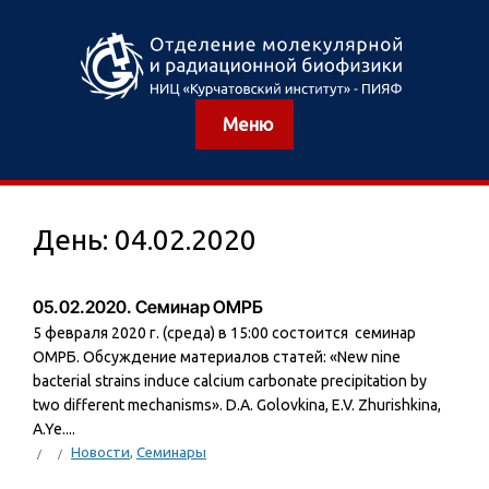
Меню
День:
04.02.2020
05.02.2020. Семинар ОМРБ
5 февраля 2020 г. (среда) в 15:00 состоится семинар
ОМРБ. Обсуждение материалов статей: «New nine
bacterial strains induce calcium carbonate precipitation by
two different mechanisms». D.A. Golovkina, E.V. Zhurishkina,
A.Ye....
Новости
,
Семинары