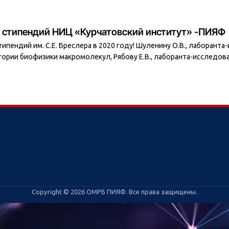
х стипендий НИЦ «Курчатовский институт» -ПИЯФ
пендий им. С.Е. Бреслера в 2020 году! Шуленину О.В., лаборанта
тории биофизики макромолекул, Рябову Е.В., лаборанта-исследо
Copyright © 2026 ОМРБ ПИЯФ. Все права защищены.